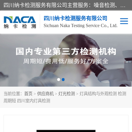
四川纳卡检测服务有限公司主营服务：噪音检测、灯光检测、防护网检测、磁性检测、无损检测、燃烧等级检测；本着严谨、规范的态度严格执行国家现行标准、规范及规程，奉行“科学公正、准确、持续改进、诚信服务”的企业价值和“科学、信誉、服务”的企业宗旨，竭诚为广大客户服务。
四川纳卡检测服务有限公司
Sichuan Naka Testing Service Co., Ltd.
噪音检测
灯光检测
防护网检测
磁性检测
无损检测
燃烧等级检测
当前位置：
首页
>
供应商机
>
灯光检测
> 灯具结构与外观检测 检测
可靠性检测
产品检测
周期短 四川室内灯具检测