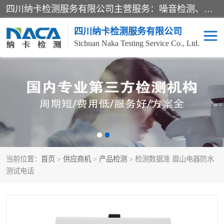
四川纳卡检测服务有限公司主营服务：噪音检测、灯光检测、防护网检测、磁性检测、无损检测、燃烧等级检测；本着严谨、规范的态度严格执行国家现行标准、规范及规程，奉行“科学公正、准确、持续改进、诚信服务”的企业价值和“科学、信誉、服务”的企业宗旨，竭诚为广大客户服务。
四川纳卡检测服务有限公司
Sichuan Naka Testing Service Co., Ltd.
噪音检测
灯光检测
防护网检测
磁性检测
无损检测
燃烧等级检测
当前位置：
首页
>
供应商机
>
产品检测
> 检测数据准 眉山电器防水
可靠性检测
产品检测
测试电话