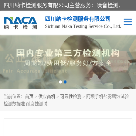
四川纳卡检测服务有限公司主营服务：噪音检测、灯光检测、防护网检测、磁性检测、无损检测、燃烧等级检测；本着严谨、规范的态度严格执行国家现行标准、规范及规程，奉行“科学公正、准确、持续改进、诚信服务”的企业价值和“科学、信誉、服务”的企业宗旨，竭诚为广大客户服务。
四川纳卡检测服务有限公司
Sichuan Naka Testing Service Co., Ltd.
噪音检测
灯光检测
防护网检测
磁性检测
无损检测
燃烧等级检测
当前位置：
首页
>
供应商机
>
可靠性检测
> 阿坝手机盐雾腐蚀试验
可靠性检测
产品检测
检测数据准 耐腐蚀测试