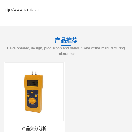
http://www.nacatc.cn
产品推荐
Development, design, production and sales in one of the manufacturing
enterprises
产品失效分析
可靠性环境试验