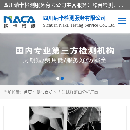
四川纳卡检测服务有限公司主营服务：噪音检测、灯光检测、防护网检测、磁性检测、无损检测、燃烧等级检测；本着严谨、规范的态度严格执行国家现行标准、规范及规程，奉行“科学公正、准确、持续改进、诚信服务”的企业价值和“科学、信誉、服务”的企业宗旨，竭诚为广大客户服务。
四川纳卡检测服务有限公司
Sichuan Naka Testing Service Co., Ltd.
噪音检测
灯光检测
防护网检测
磁性检测
无损检测
燃烧等级检测
当前位置：
首页
>
供应商机
> 内江试样断口分析厂商
可靠性检测
产品检测