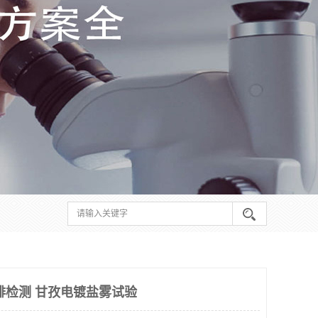
排检测 甘孜电镀盐雾试验