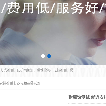
四川纳卡检测服务有限公司主营服务：噪音检测、灯光检测、防护网检测、磁性检测、无损检测、燃烧等级检测；本着严谨、规范的态度严格执行国家现行标准、规范及规程，奉行“科学公正、准确、持续改进、诚信服务”的企业价值和“科学、信誉、服务”的企业宗旨，竭诚为广大客户服务。
近安排检测 甘孜电镀盐雾试验
耐腐蚀测试 就近安