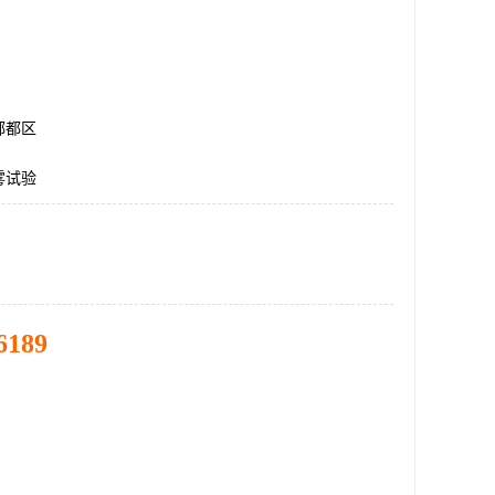
郫都区
雾试验
6189