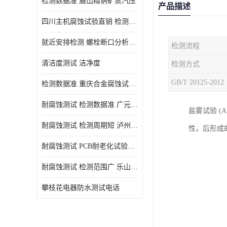
检测数据准 眉山精铜矿蒸汽压
产品描述
四川主机腐蚀试验直销 检测数据准
就近安排检测 螺栓断口分析公司 断裂失效分析
检测流程
清洁度测试 洁净度
检测方式
GB/T 20125-2012
检测数据准 重庆合金腐蚀试验厂商
耐腐蚀测试 检测数据准 广元家电腐蚀试验
盐雾试验 (
耐腐蚀测试 检测周期短 泸州仪器仪表盐雾试验
性，后形成
耐腐蚀测试 PCB耐老化试验供应 就近安排检测
耐腐蚀测试 检测范围广 乐山腐蚀试验供应
攀枝花电器防水测试电话