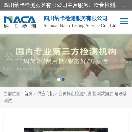
四川纳卡检测服务有限公司主营服务：噪音检测、灯光检测、防护网检测、磁性检测、无损检测、燃烧等级检测；本着严谨、规范的态度严格执行国家现行标准、规范及规程，奉行“科学公正、准确、持续改进、诚信服务”的企业价值和“科学、信誉、服务”的企业宗旨，竭诚为广大客户服务。
四川纳卡检测服务有限公司
Sichuan Naka Testing Service Co., Ltd.
噪音检测
灯光检测
防护网检测
磁性检测
无损检测
燃烧等级检测
当前位置：
首页
>
供应商机
> 自贡托盘检测批发 检测数据准 角跌落
可靠性检测
产品检测
测试