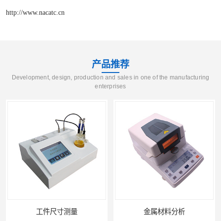
http://www.nacatc.cn
产品推荐
Development, design, production and sales in one of the manufacturing
enterprises
工件尺寸测量
金属材料分析