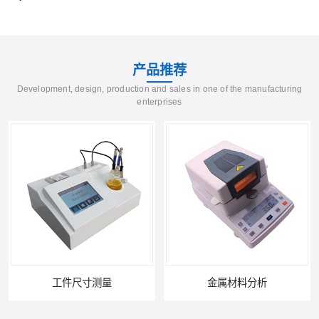
产品推荐
Development, design, production and sales in one of the manufacturing
enterprises
工件尺寸测量
金属材料分析