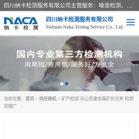
四川纳卡检测服务有限公司主营服务：噪音检测、灯光检测、防护网检测、磁性检测、无损检测、燃烧等级检测；本着严谨、规范的态度严格执行国家现行标准、规范及规程，奉行“科学公正、准确、持续改进、诚信服务”的企业价值和“科学、信誉、服务”的企业宗旨，竭诚为广大客户服务。
四川纳卡检测服务有限公司
Sichuan Naka Testing Service Co., Ltd.
噪音检测
灯光检测
防护网检测
磁性检测
无损检测
燃烧等级检测
当前位置：
首页
>
供应商机
> 矿产检测 乐山贵重金属矿折光率 检测
可靠性检测
产品检测
范围广