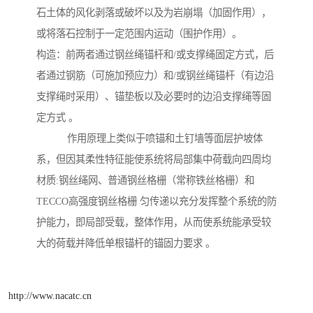
石土体的风化剥落或破坏以及为岩崩塌（加固作用），
或将落石控制于一定范围内运动（围护作用）。
构造：前两者通过钢丝绳锚杆和/或支撑绳固定方式，后
者通过钢筋（可施加预应力）和/或钢丝绳锚杆（有边沿
支撑绳时采用）、锚垫板以及必要时的边沿支撑绳等固
定方式 。
作用原理上类似于喷锚和土钉墙等面层护坡体
系，但因其柔性特征能使系统将局部集中荷载向四周均
材质:钢丝绳网、普通钢丝格栅（常称铁丝格栅）和
TECCO高强度钢丝格栅 匀传递以充分发挥整个系统的防
护能力，即局部受载，整体作用，从而使系统能承受较
大的荷载并降低单根锚杆的锚固力要求 。
http://www.nacatc.cn