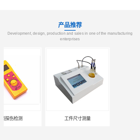
产品推荐
Development, design, production and sales in one of the manufacturing
enterprises
工件尺寸测量
金属材料分析