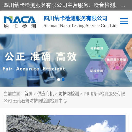
四川纳卡检测服务有限公司主营服务：噪音检测、灯光检测、防护网检测、磁性检测、无损检测、燃烧等级检测；本着严谨、规范的态度严格执行国家现行标准、规范及规程，奉行“科学公正、准确、持续改进、诚信服务”的企业价值和“科学、信誉、服务”的企业宗旨，竭诚为广大客户服务。
四川纳卡检测服务有限公司
Sichuan Naka Testing Service Co., Ltd.
噪音检测
灯光检测
防护网检测
磁性检测
无损检测
燃烧等级检测
当前位置：
首页
>
供应商机
>
防护网检测
> 四川纳卡检测服务有限
可靠性检测
产品检测
公司 云南石笼防护网检测检测中心