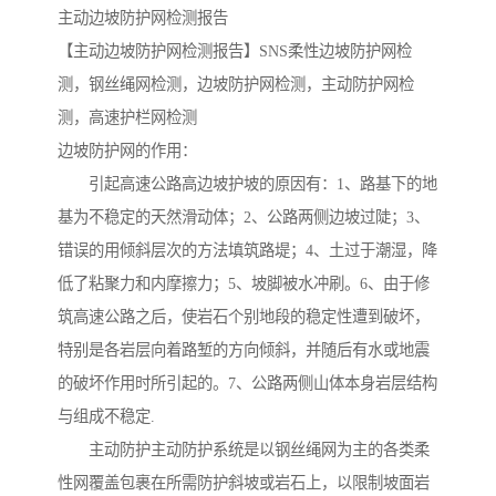
主动边坡防护网检测报告
【主动边坡防护网检测报告】SNS柔性边坡防护网检
测，钢丝绳网检测，边坡防护网检测，主动防护网检
测，高速护栏网检测
边坡防护网的作用：
引起高速公路高边坡护坡的原因有：1、路基下的地
基为不稳定的天然滑动体；2、公路两侧边坡过陡；3、
错误的用倾斜层次的方法填筑路堤；4、土过于潮湿，降
低了粘聚力和内摩擦力；5、坡脚被水冲刷。6、由于修
筑高速公路之后，使岩石个别地段的稳定性遭到破坏，
特别是各岩层向着路堑的方向倾斜，并随后有水或地震
的破坏作用时所引起的。7、公路两侧山体本身岩层结构
与组成不稳定.
主动防护主动防护系统是以钢丝绳网为主的各类柔
性网覆盖包裹在所需防护斜坡或岩石上，以限制坡面岩