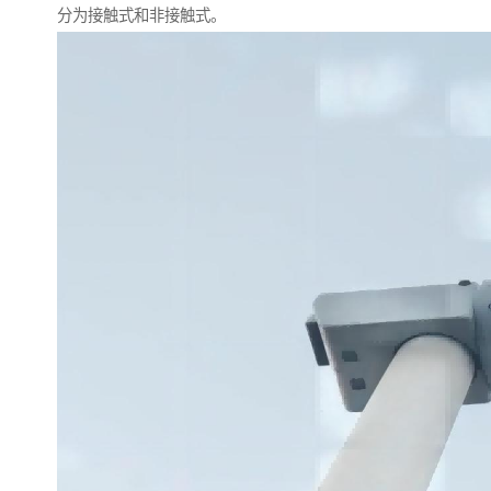
分为接触式和非接触式。