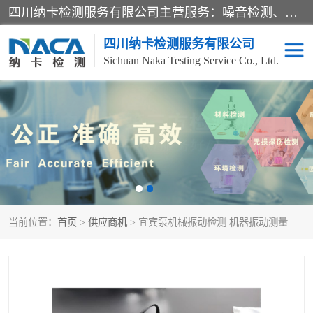
四川纳卡检测服务有限公司主营服务：噪音检测、灯光检测、防护网检测、磁性检测、无损检测、燃烧等级检测；本着严谨、规范的态度严格执行国家现行标准、规范及规程，奉行“科学公正、准确、持续改进、诚信服务”的企业价值和“科学、信誉、服务”的企业宗旨，竭诚为广大客户服务。
四川纳卡检测服务有限公司
Sichuan Naka Testing Service Co., Ltd.
噪音检测
灯光检测
防护网检测
磁性检测
无损检测
燃烧等级检测
当前位置：
首页
>
供应商机
> 宜宾泵机械振动检测 机器振动测量
可靠性检测
产品检测