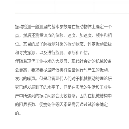
振动检测一般测量的基本参数是在振动物体上确定一个
点，然后还测量该点的位移、速度、加速度、频率和相
位。其目的是了解被测对象的振动状态、评定振动量级
和寻找振源，以及进行监测、诊断和评估。
伴随着现代工业技术的大发展，现代社会对的机械设备
会更高，要求要尽量降低机械设备运行时产生的振动、
发出的噪声。但是尽管现代人们对于机械振动的理论研
究已经发展到了的水平了，但是在实际的生活和工业生
产中所遇到的振动问题会比较复杂，因为在机械结构中
的阻尼系数、便捷条件等因素是需要通过试验来确定
的。