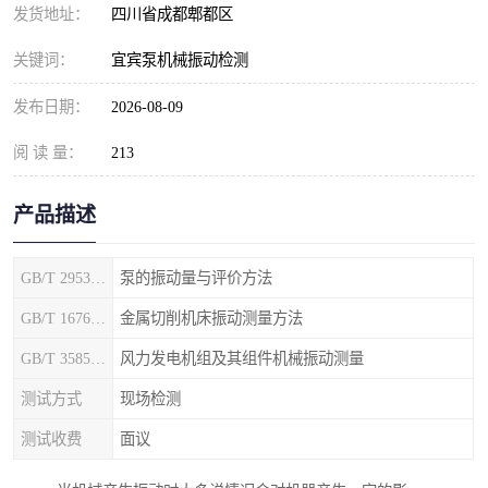
发货地址：
四川省成都郫都区
关键词：
宜宾泵机械振动检测
发布日期：
2026-08-09
阅 读 量：
213
产品描述
GB/T 29531-2013
泵的振动量与评价方法
GB/T 16768-1997
金属切削机床振动测量方法
GB/T 35854-2018
风力发电机组及其组件机械振动测量
测试方式
现场检测
测试收费
面议