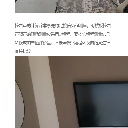
撞击声的计算除非事先约定按倍频程测量，对楼板撞击
声隔声的现场测量应采用1/频程。要按倍频程测量结果
转换成的单值评价量，不能与按1/频程转换的结果进行
直接比较。