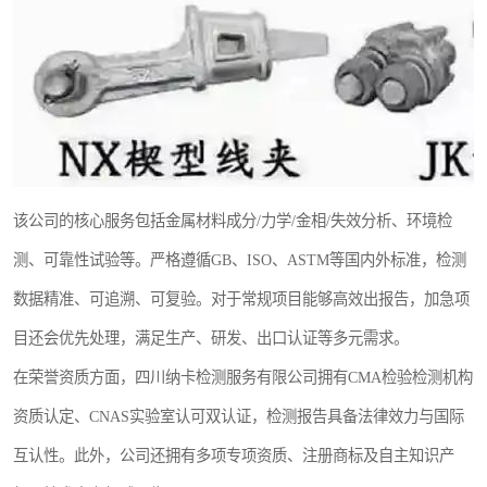
该公司的核心服务包括金属材料成分/力学/金相/失效分析、环境检
测、可靠性试验等。严格遵循GB、ISO、ASTM等国内外标准，检测
数据精准、可追溯、可复验。对于常规项目能够高效出报告，加急项
目还会优先处理，满足生产、研发、出口认证等多元需求。
在荣誉资质方面，四川纳卡检测服务有限公司拥有CMA检验检测机构
资质认定、CNAS实验室认可双认证，检测报告具备法律效力与国际
互认性。此外，公司还拥有多项专项资质、注册商标及自主知识产